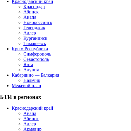
Краснодарский край
Краснодар
Абинск
Анапа
Новороссийск
Геленджик
Адлер
Курганинск
Тимашевск
Крым Республика
Симферополь
Севастополь
Ялта
Алушта
Кабардино — Балкария
Нальчик
Межевой план
БТИ в регионах
Краснодарский край
Анапа
Абинск
Адлер
Армавир