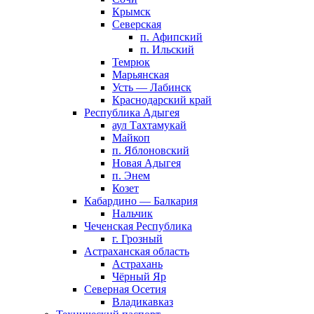
Крымск
Северская
п. Афипский
п. Ильский
Темрюк
Марьянская
Усть — Лабинск
Краснодарский край
Республика Адыгея
аул Тахтамукай
Майкоп
п. Яблоновский
Новая Адыгея
п. Энем
Козет
Кабардино — Балкария
Нальчик
Чеченская Республика
г. Грозный
Астраханская область
Астрахань
Чёрный Яр
Северная Осетия
Владикавказ