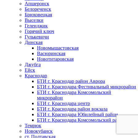
Апшеронск
Белореченск
Брюховецкая
Выселки
Геленджик
Горячий ключ
Гулькевичи
Динская
Новомышастовская
Васюринская
Новотитаровская
Джубга
Ейск
Краснодар
БТИ г. Краснодар район Аврора
БТИ г. Краснодара Фестивальный микрорайон
БТИ г. Краснодара Комсомольский
микрорайон
БТИ г. Краснодара центр
БТИ г. Краснодара район вокзала
БТИ г. Краснодара Юбилейный район
БТИ г. Краснодара Комсомольский район
Темрюк
Новокубанск
ст. Полтавская