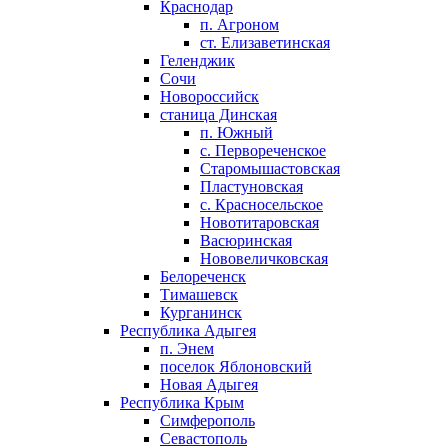
Краснодар
п. Агроном
ст. Елизаветинская
Геленджик
Сочи
Новороссийск
станица Динская
п. Южный
с. Первореченское
Старомышастовская
Пластуновская
с. Красносельское
Новотитаровская
Васюринская
Нововеличковская
Белореченск
Тимашевск
Курганинск
Республика Адыгея
п. Энем
поселок Яблоновский
Новая Адыгея
Республика Крым
Симферополь
Севастополь