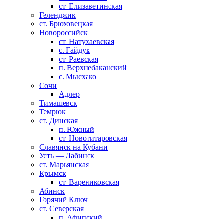
ст. Елизаветинская
Геленджик
ст. Брюховецкая
Новороссийск
ст. Натухаевская
с. Гайдук
ст. Раевская
п. Верхнебаканский
с. Мысхако
Сочи
Адлер
Тимашевск
Темрюк
ст. Динская
п. Южный
ст. Новотитаровская
Славянск на Кубани
Усть — Лабинск
ст. Марьянская
Крымск
ст. Варениковская
Абинск
Горячий Ключ
ст. Северская
п. Афипский