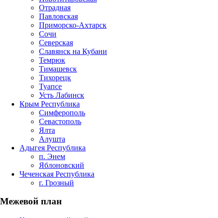
Отрадная
Павловская
Приморско-Ахтарск
Сочи
Северская
Славянск на Кубани
Темрюк
Тимашевск
Тихорецк
Туапсе
Усть Лабинск
Крым Республика
Симферополь
Севастополь
Ялта
Алушта
Адыгея Республика
п. Энем
Яблоновский
Чеченская Республика
г. Грозный
Межевой план