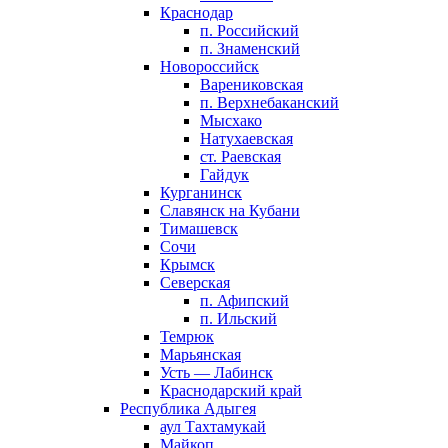
Краснодар
п. Российский
п. Знаменский
Новороссийск
Варениковская
п. Верхнебаканский
Мысхако
Натухаевская
ст. Раевская
Гайдук
Курганинск
Славянск на Кубани
Тимашевск
Сочи
Крымск
Северская
п. Афипский
п. Ильский
Темрюк
Марьянская
Усть — Лабинск
Краснодарский край
Республика Адыгея
аул Тахтамукай
Майкоп