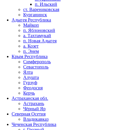
п. Ильский
ст. Варениковская
Курганинск
Адыгея Республика
Майкоп
п. Яблоновский
а. Тахтамукай
п. Новая Адыгея
а. Козет
п. Энем
Крым Республика
Симферополь
Севастополь
Ялта
Алушта
Гурзуф
Феодосия
Керчь
Астраханская обл.
Астрахань
Чёрный Яр
Северная Осетия
Владикавказ
Чеченская Республика
г. Грозный