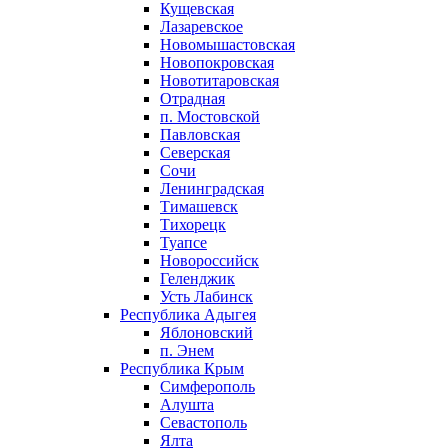
Кущевская
Лазаревское
Новомышастовская
Новопокровская
Новотитаровская
Отрадная
п. Мостовской
Павловская
Северская
Сочи
Ленинградская
Тимашевск
Тихорецк
Туапсе
Новороссийск
Геленджик
Усть Лабинск
Республика Адыгея
Яблоновский
п. Энем
Республика Крым
Симферополь
Алушта
Севастополь
Ялта