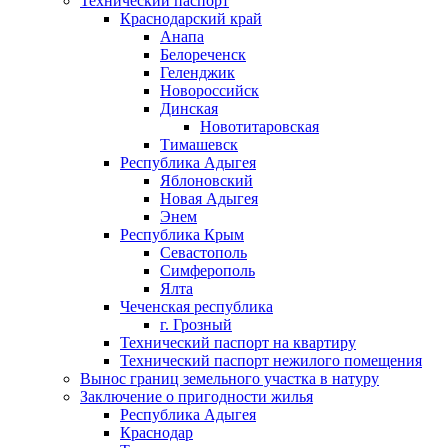
Технический паспорт
Краснодарский край
Анапа
Белореченск
Геленджик
Новороссийск
Динская
Новотитаровская
Тимашевск
Республика Адыгея
Яблоновский
Новая Адыгея
Энем
Республика Крым
Севастополь
Симферополь
Ялта
Чеченская республика
г. Грозный
Технический паспорт на квартиру
Технический паспорт нежилого помещения
Вынос границ земельного участка в натуру
Заключение о пригодности жилья
Республика Адыгея
Краснодар