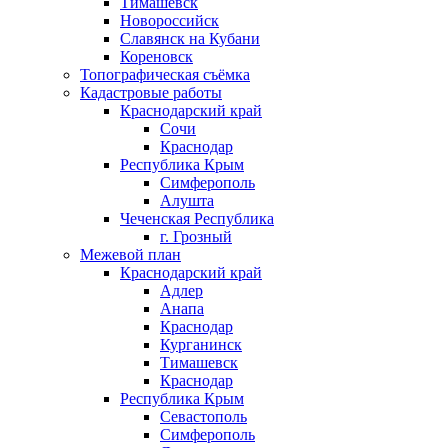
Тимашевск
Новороссийск
Славянск на Кубани
Кореновск
Топографическая съёмка
Кадастровые работы
Краснодарский край
Сочи
Краснодар
Республика Крым
Симферополь
Алушта
Чеченская Республика
г. Грозный
Межевой план
Краснодарский край
Адлер
Анапа
Краснодар
Курганинск
Тимашевск
Краснодар
Республика Крым
Севастополь
Симферополь