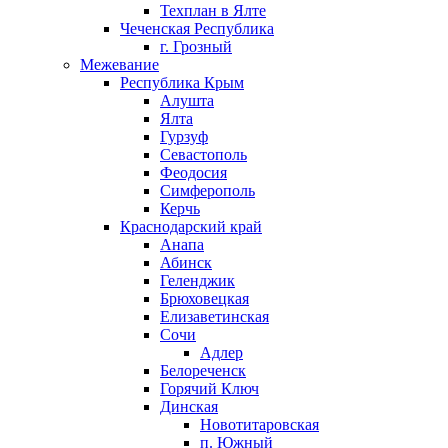
Техплан в Ялте
Чеченская Республика
г. Грозный
Межевание
Республика Крым
Алушта
Ялта
Гурзуф
Севастополь
Феодосия
Симферополь
Керчь
Краснодарский край
Анапа
Абинск
Геленджик
Брюховецкая
Елизаветинская
Сочи
Адлер
Белореченск
Горячий Ключ
Динская
Новотитаровская
п. Южный