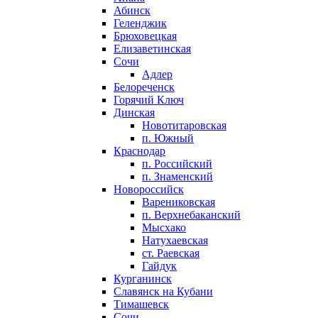
Абинск
Геленджик
Брюховецкая
Елизаветинская
Сочи
Адлер
Белореченск
Горячий Ключ
Динская
Новотитаровская
п. Южный
Краснодар
п. Российский
п. Знаменский
Новороссийск
Варениковская
п. Верхнебаканский
Мысхако
Натухаевская
ст. Раевская
Гайдук
Курганинск
Славянск на Кубани
Тимашевск
Сочи