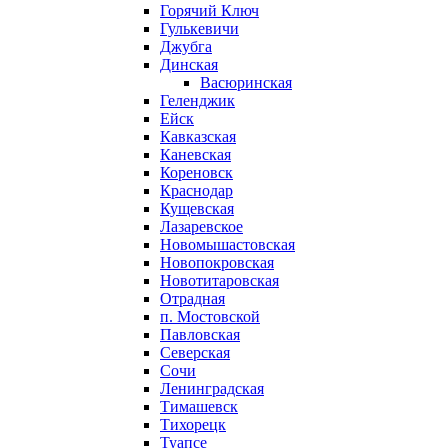
Горячий Ключ
Гулькевичи
Джубга
Динская
Васюринская
Геленджик
Ейск
Кавказская
Каневская
Кореновск
Краснодар
Кущевская
Лазаревское
Новомышастовская
Новопокровская
Новотитаровская
Отрадная
п. Мостовской
Павловская
Северская
Сочи
Ленинградская
Тимашевск
Тихорецк
Туапсе