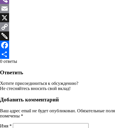
Viber
Email
X
Copy
Link
Twiddla
Facebook
0
ответы
Отправить
Ответить
Хотите присоединиться к обсуждению?
Не стесняйтесь вносить свой вклад!
Добавить комментарий
Ваш адрес email не будет опубликован.
Обязательные поля
помечены
*
Имя
*