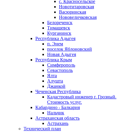
с. Красносельское
Новотитаровская
Васюринская
Нововеличковская
Белореченск
Тимашевск
Курганинск
Республика Адыгея
п. Энем
поселок Яблоновский
Новая Адыгея
Республика Крым
Симферополь
Севастополь
Ялта
Алушта
Джанкой
Чеченская Республика
Кадастровый инженер г. Грозный.
Стоимость услуг.
Кабардино - Балкария
Нальчик
Астраханская область
Астрахань
Технический план