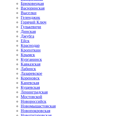
Брюховецкая
Васюринская
Выселки
Геленджик
Горячий Ключ
Гулькевичи
Динская
Джубга
Ейск
Краснодар
Кропоткин
Крымск
Курганинск
Кавказская
Лабинск
Лазаревское
Кореновск
Каневская
Кущевская
Ленинградская
Мостовской
Новороссийск
Новомышастовская
Новопокровская
Новотитаровская