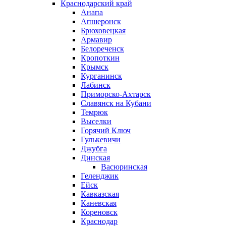
Краснодарский край
Анапа
Апшеронск
Брюховецкая
Армавир
Белореченск
Кропоткин
Крымск
Курганинск
Лабинск
Приморско-Ахтарск
Славянск на Кубани
Темрюк
Выселки
Горячий Ключ
Гулькевичи
Джубга
Динская
Васюринская
Геленджик
Ейск
Кавказская
Каневская
Кореновск
Краснодар