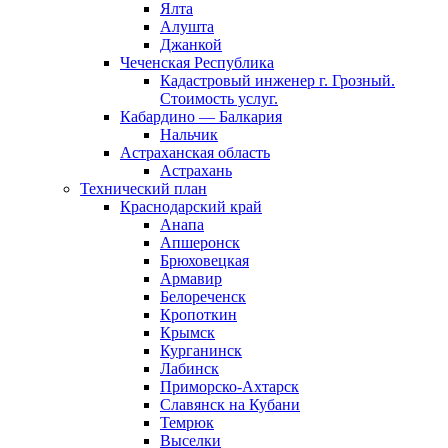
Ялта
Алушта
Джанкой
Чеченская Республика
Кадастровый инженер г. Грозный.
Стоимость услуг.
Кабардино — Балкария
Нальчик
Астраханская область
Астрахань
Технический план
Краснодарский край
Анапа
Апшеронск
Брюховецкая
Армавир
Белореченск
Кропоткин
Крымск
Курганинск
Лабинск
Приморско-Ахтарск
Славянск на Кубани
Темрюк
Выселки