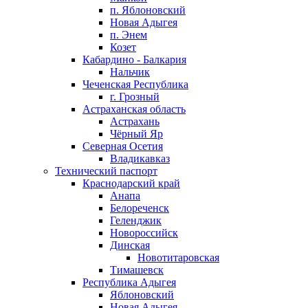
п. Яблоновский
Новая Адыгея
п. Энем
Козет
Кабардино - Балкария
Нальчик
Чеченская Республика
г. Грозный
Астраханская область
Астрахань
Чёрный Яр
Северная Осетия
Владикавказ
Технический паспорт
Краснодарский край
Анапа
Белореченск
Геленджик
Новороссийск
Динская
Новотитаровская
Тимашевск
Республика Адыгея
Яблоновский
Новая Адыгея