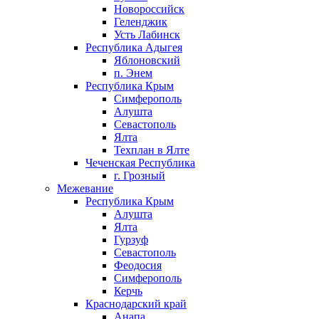
Новороссийск
Геленджик
Усть Лабинск
Республика Адыгея
Яблоновский
п. Энем
Республика Крым
Симферополь
Алушта
Севастополь
Ялта
Техплан в Ялте
Чеченская Республика
г. Грозный
Межевание
Республика Крым
Алушта
Ялта
Гурзуф
Севастополь
Феодосия
Симферополь
Керчь
Краснодарский край
Анапа