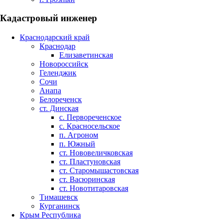
Кадастровый инженер
Краснодарский край
Краснодар
Елизаветинская
Новороссийск
Геленджик
Сочи
Анапа
Белореченск
ст. Динская
с. Первореченское
с. Красносельское
п. Агроном
п. Южный
ст. Нововеличковская
ст. Пластуновская
ст. Старомышастовская
ст. Васюринская
ст. Новотитаровская
Тимашевск
Курганинск
Крым Республика