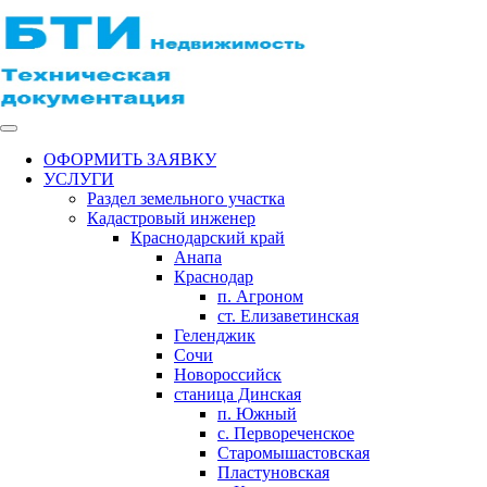
ОФОРМИТЬ ЗАЯВКУ
УСЛУГИ
Раздел земельного участка
Кадастровый инженер
Краснодарский край
Анапа
Краснодар
п. Агроном
ст. Елизаветинская
Геленджик
Сочи
Новороссийск
станица Динская
п. Южный
с. Первореченское
Старомышастовская
Пластуновская