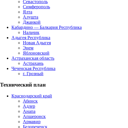
Севастополь
Симферополь
Ялта
Алушта
Джанкой
Кабардино — Балкария Республика
Нальчик
Адыгея Республика
Новая Адыгея
Энем
Яблоновский
Астраханская область
Астрахань
Чеченская Республика
г. Грозный
Технический план
Краснодарский край
Абинск
Адлер
Анапа
Апшеронск
Армавир
Белореченск