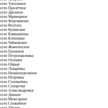
село Топольное
село Пролётное
село Дружное
село Мраморное
село Ферсманово
село Весёлое
село Кубанское
село Камышинка
село Клиновка
село Чайковское
село Живописное
село Грушевое
село Петропавловка
село Опушки
село Обрыв
село Лазаревка
село Нижнекурганное
село Петровка
село Соловьёвка
село Сухоречье
село Александровка
село Дивное
село Межгорное
село Спокойное
село Тёплое