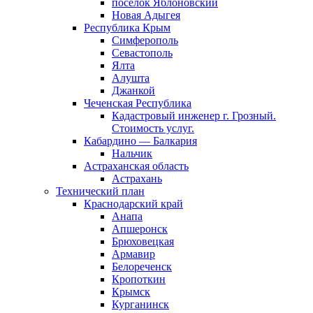
поселок Яблоновский
Новая Адыгея
Республика Крым
Симферополь
Севастополь
Ялта
Алушта
Джанкой
Чеченская Республика
Кадастровый инженер г. Грозный.
Стоимость услуг.
Кабардино — Балкария
Нальчик
Астраханская область
Астрахань
Технический план
Краснодарский край
Анапа
Апшеронск
Брюховецкая
Армавир
Белореченск
Кропоткин
Крымск
Курганинск