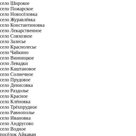
село Широкое
село Пожарское
село Новосёловка
село Журавлёвка
село Константиновка
село Лекарственное
село Совхозное
село Залесье
село Краснолесье
село Чайкино
село Винницкое
село Левадки
село Каштановое
село Солнечное
село Прудовое
село Денисовка
село Раздолье
село Красное
село Клёновка
село Трёхпрудное
село Равнополье
село Ивановка
село Андрусово
село Водное
посёлок Айкаван