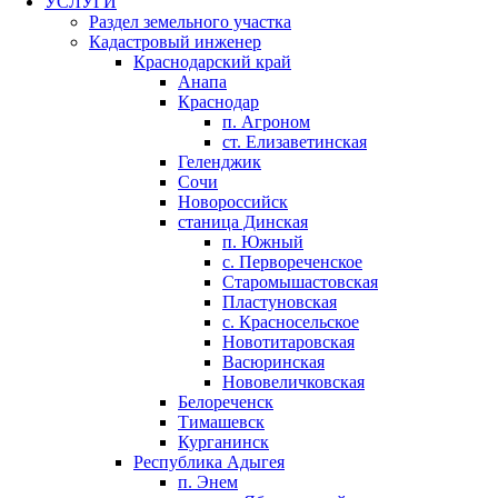
УСЛУГИ
Раздел земельного участка
Кадастровый инженер
Краснодарский край
Анапа
Краснодар
п. Агроном
ст. Елизаветинская
Геленджик
Сочи
Новороссийск
станица Динская
п. Южный
с. Первореченское
Старомышастовская
Пластуновская
с. Красносельское
Новотитаровская
Васюринская
Нововеличковская
Белореченск
Тимашевск
Курганинск
Республика Адыгея
п. Энем