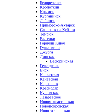
Белореченск
Кропоткин
Крымск
Курганинск
Лабинск
Приморско-Ахтарск
Славянск на Кубани
Темрюк
Выселки
Горячий Ключ
Гулькевичи
Джубга
Динская
Васюринская
Геленджик
Ейск
Кавказская
Каневская
Кореновск
Краснодар
Кущевская
Лазаревское
Новомышастовская
Новопокровская
Новотитаровская