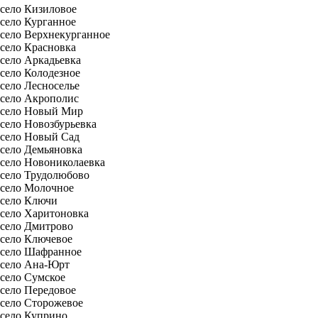
село Кизиловое
село Курганное
село Верхнекурганное
село Красновка
село Аркадьевка
село Колодезное
село Лесноселье
село Акрополис
село Новый Мир
село Новозбурьевка
село Новый Сад
село Демьяновка
село Новониколаевка
село Трудолюбово
село Молочное
село Ключи
село Харитоновка
село Дмитрово
село Ключевое
село Шафранное
село Ана-Юрт
село Сумское
село Передовое
село Сторожевое
село Куприно