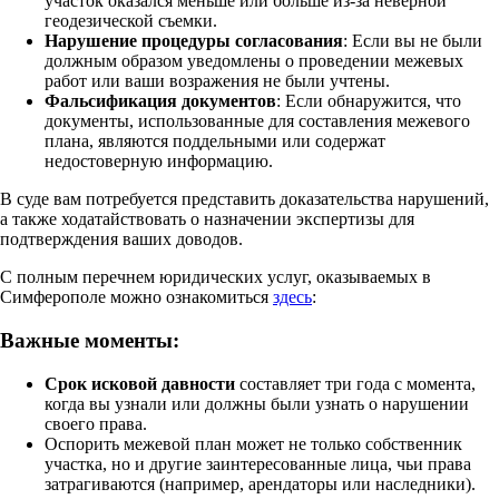
участок оказался меньше или больше из-за неверной
геодезической съемки.
Нарушение процедуры согласования
: Если вы не были
должным образом уведомлены о проведении межевых
работ или ваши возражения не были учтены.
Фальсификация документов
: Если обнаружится, что
документы, использованные для составления межевого
плана, являются поддельными или содержат
недостоверную информацию.
В суде вам потребуется представить доказательства нарушений,
а также ходатайствовать о назначении экспертизы для
подтверждения ваших доводов.
С полным перечнем юридических услуг, оказываемых в
Симферополе можно ознакомиться
здесь
:
Важные моменты:
Срок исковой давности
составляет три года с момента,
когда вы узнали или должны были узнать о нарушении
своего права.
Оспорить межевой план может не только собственник
участка, но и другие заинтересованные лица, чьи права
затрагиваются (например, арендаторы или наследники).