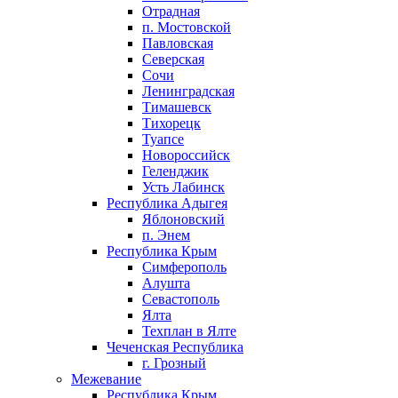
Отрадная
п. Мостовской
Павловская
Северская
Сочи
Ленинградская
Тимашевск
Тихорецк
Туапсе
Новороссийск
Геленджик
Усть Лабинск
Республика Адыгея
Яблоновский
п. Энем
Республика Крым
Симферополь
Алушта
Севастополь
Ялта
Техплан в Ялте
Чеченская Республика
г. Грозный
Межевание
Республика Крым