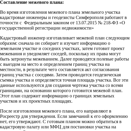
Составление межевого плана:
Во время изготовления межевого плана земельного участка
кадастровые инженеры и геодезисты Симферополя работают в
точности с Федеральным законом от 13.07.2015 № 218-ФЗ «О
государственной регистрации недвижимости»
Кадастровый инженер изготавливает межевой план следующим
образом: сначала он собирает и изучает информацию о
земельном участке и соседних участках, затем готовит проект
межевания и уведомляет соседей, поскольку их права могут
быть затронуты межеванием. Далее проводятся полевые работы
с выездом на место и определением границ участка на
местности, в результате чего составляется акт согласования
границ участка с соседями. Затем проводится геодезическая
съемка участка и определяется точная площадь участка. Все эти
данные используются для создания чертежа участка со всеми
границами, на основании которого готовится межевой план.
Этот план содержит информацию о границах земельных
участков и их проектных площадях.
После изготовления межевого плана, его направляют в
Росреестр для утверждения. Если замечаний к его оформлению
нет, его утверждают. С готовым планом можно обратиться в
кадастровую палату или МФЦ для постановки участка на