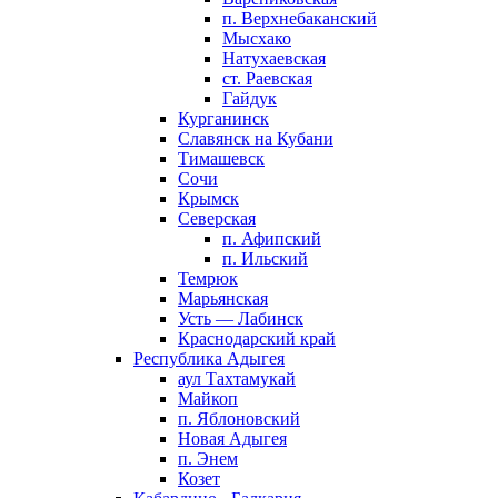
п. Верхнебаканский
Мысхако
Натухаевская
ст. Раевская
Гайдук
Курганинск
Славянск на Кубани
Тимашевск
Сочи
Крымск
Северская
п. Афипский
п. Ильский
Темрюк
Марьянская
Усть — Лабинск
Краснодарский край
Республика Адыгея
аул Тахтамукай
Майкоп
п. Яблоновский
Новая Адыгея
п. Энем
Козет