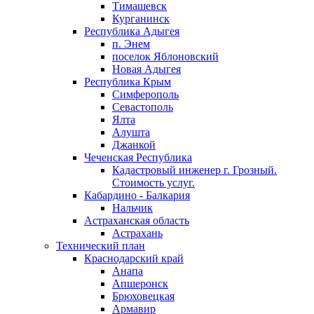
Тимашевск
Курганинск
Республика Адыгея
п. Энем
поселок Яблоновский
Новая Адыгея
Республика Крым
Симферополь
Севастополь
Ялта
Алушта
Джанкой
Чеченская Республика
Кадастровый инженер г. Грозный.
Стоимость услуг.
Кабардино - Балкария
Нальчик
Астраханская область
Астрахань
Технический план
Краснодарский край
Анапа
Апшеронск
Брюховецкая
Армавир