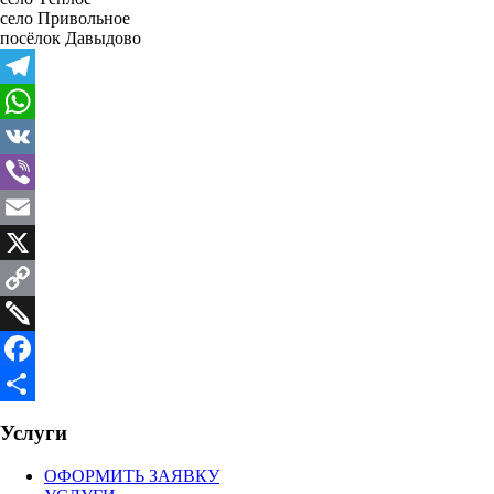
село Привольное
посёлок Давыдово
Telegram
WhatsApp
VK
Viber
Email
X
Copy
Link
Twiddla
Facebook
Отправить
Услуги
ОФОРМИТЬ ЗАЯВКУ