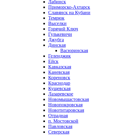
Лабинск
Приморско-Ахтарск
Славянск на Кубани
Темрюк
Выселки
Горячий Ключ
Гулькевичи
Джубга
Динская
Васюринская
Геленджик
Ейск
Кавказская
Каневская
Кореновск
Краснодар
Кущевская
Лазаревское
Новомышастовская
Новопокровская
Новотитаровская
Отрадная
п. Мостовской
Павловская
Северская