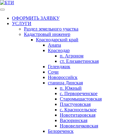
ОФОРМИТЬ ЗАЯВКУ
УСЛУГИ
Раздел земельного участка
Кадастровый инженер
Краснодарский край
Анапа
Краснодар
п. Агроном
ст. Елизаветинская
Геленджик
Сочи
Новороссийск
станица Динская
п. Южный
с. Первореченское
Старомышастовская
Пластуновская
с. Красносельское
Новотитаровская
Васюринская
Нововеличковская
Белореченск