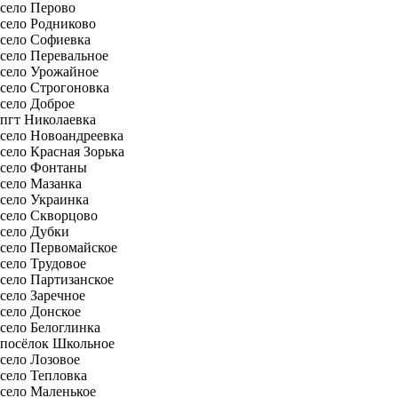
село Перово
село Родниково
село Софиевка
село Перевальное
село Урожайное
село Строгоновка
село Доброе
пгт Николаевка
село Новоандреевка
село Красная Зорька
село Фонтаны
село Мазанка
село Украинка
село Скворцово
село Дубки
село Первомайское
село Трудовое
село Партизанское
село Заречное
село Донское
село Белоглинка
посёлок Школьное
село Лозовое
село Тепловка
село Маленькое