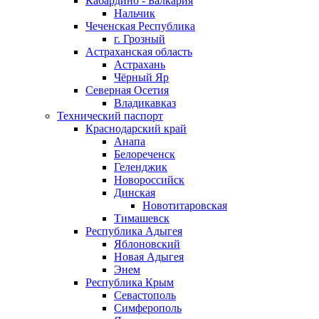
Кабардино - Балкария
Нальчик
Чеченская Республика
г. Грозный
Астраханская область
Астрахань
Чёрный Яр
Северная Осетия
Владикавказ
Технический паспорт
Краснодарский край
Анапа
Белореченск
Геленджик
Новороссийск
Динская
Новотитаровская
Тимашевск
Республика Адыгея
Яблоновский
Новая Адыгея
Энем
Республика Крым
Севастополь
Симферополь