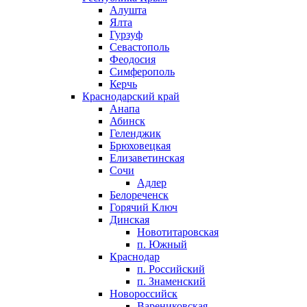
Алушта
Ялта
Гурзуф
Севастополь
Феодосия
Симферополь
Керчь
Краснодарский край
Анапа
Абинск
Геленджик
Брюховецкая
Елизаветинская
Сочи
Адлер
Белореченск
Горячий Ключ
Динская
Новотитаровская
п. Южный
Краснодар
п. Российский
п. Знаменский
Новороссийск
Варениковская