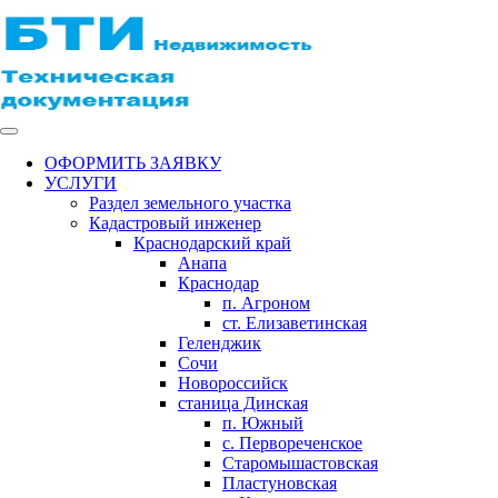
ОФОРМИТЬ ЗАЯВКУ
УСЛУГИ
Раздел земельного участка
Кадастровый инженер
Краснодарский край
Анапа
Краснодар
п. Агроном
ст. Елизаветинская
Геленджик
Сочи
Новороссийск
станица Динская
п. Южный
с. Первореченское
Старомышастовская
Пластуновская