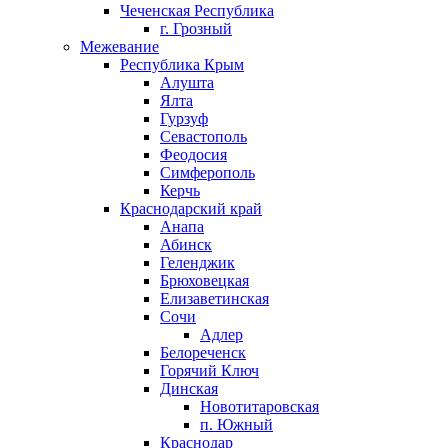
Чеченская Республика
г. Грозный
Межевание
Республика Крым
Алушта
Ялта
Гурзуф
Севастополь
Феодосия
Симферополь
Керчь
Краснодарский край
Анапа
Абинск
Геленджик
Брюховецкая
Елизаветинская
Сочи
Адлер
Белореченск
Горячий Ключ
Динская
Новотитаровская
п. Южный
Краснодар