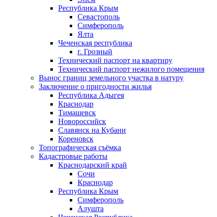
Республика Крым
Севастополь
Симферополь
Ялта
Чеченская республика
г. Грозный
Технический паспорт на квартиру
Технический паспорт нежилого помещения
Вынос границ земельного участка в натуру
Заключение о пригодности жилья
Республика Адыгея
Краснодар
Тимашевск
Новороссийск
Славянск на Кубани
Кореновск
Топографическая съёмка
Кадастровые работы
Краснодарский край
Сочи
Краснодар
Республика Крым
Симферополь
Алушта