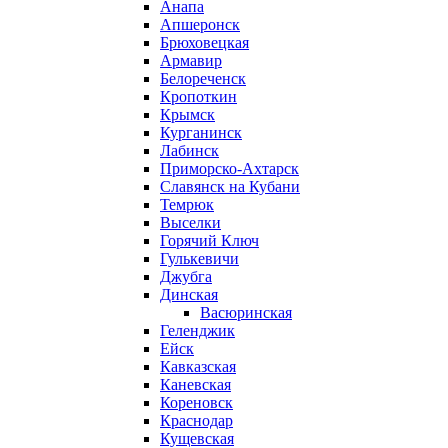
Анапа
Апшеронск
Брюховецкая
Армавир
Белореченск
Кропоткин
Крымск
Курганинск
Лабинск
Приморско-Ахтарск
Славянск на Кубани
Темрюк
Выселки
Горячий Ключ
Гулькевичи
Джубга
Динская
Васюринская
Геленджик
Ейск
Кавказская
Каневская
Кореновск
Краснодар
Кущевская