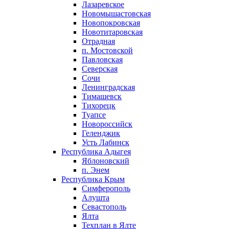
Лазаревское
Новомышастовская
Новопокровская
Новотитаровская
Отрадная
п. Мостовской
Павловская
Северская
Сочи
Ленинградская
Тимашевск
Тихорецк
Туапсе
Новороссийск
Геленджик
Усть Лабинск
Республика Адыгея
Яблоновский
п. Энем
Республика Крым
Симферополь
Алушта
Севастополь
Ялта
Техплан в Ялте