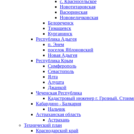
с. Красносельское
Новотитаровская
Васюринская
Нововеличковская
Белореченск
Тимашевск
Курганинск
Республика Адыгея
п. Энем
поселок Яблоновский
Новая Адыгея
Республика Крым
Симферополь
Севастополь
Ялта
Алушта
Джанкой
Чеченская Республика
Кадастровый инженер г. Грозный. Стоимо
Кабардино - Балкария
Нальчик
Астраханская область
Астрахань
Технический план
Краснодарский край