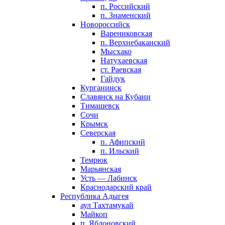
п. Российский
п. Знаменский
Новороссийск
Варениковская
п. Верхнебаканский
Мысхако
Натухаевская
ст. Раевская
Гайдук
Курганинск
Славянск на Кубани
Тимашевск
Сочи
Крымск
Северская
п. Афипский
п. Ильский
Темрюк
Марьянская
Усть — Лабинск
Краснодарский край
Республика Адыгея
аул Тахтамукай
Майкоп
п. Яблоновский