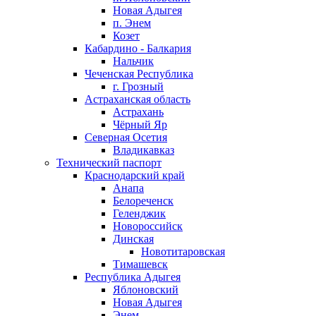
Новая Адыгея
п. Энем
Козет
Кабардино - Балкария
Нальчик
Чеченская Республика
г. Грозный
Астраханская область
Астрахань
Чёрный Яр
Северная Осетия
Владикавказ
Технический паспорт
Краснодарский край
Анапа
Белореченск
Геленджик
Новороссийск
Динская
Новотитаровская
Тимашевск
Республика Адыгея
Яблоновский
Новая Адыгея
Энем