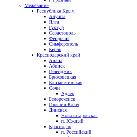
Межевание
Республика Крым
Алушта
Ялта
Гурзуф
Севастополь
Феодосия
Симферополь
Керчь
Краснодарский край
Анапа
Абинск
Геленджик
Брюховецкая
Елизаветинская
Сочи
Адлер
Белореченск
Горячий Ключ
Динская
Новотитаровская
п. Южный
Краснодар
п. Российский