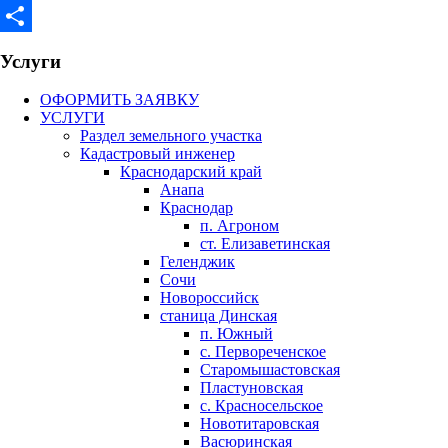
Facebook
Отправить
Услуги
ОФОРМИТЬ ЗАЯВКУ
УСЛУГИ
Раздел земельного участка
Кадастровый инженер
Краснодарский край
Анапа
Краснодар
п. Агроном
ст. Елизаветинская
Геленджик
Сочи
Новороссийск
станица Динская
п. Южный
с. Первореченское
Старомышастовская
Пластуновская
с. Красносельское
Новотитаровская
Васюринская