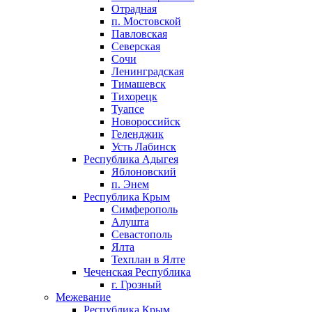
Отрадная
п. Мостовской
Павловская
Северская
Сочи
Ленинградская
Тимашевск
Тихорецк
Туапсе
Новороссийск
Геленджик
Усть Лабинск
Республика Адыгея
Яблоновский
п. Энем
Республика Крым
Симферополь
Алушта
Севастополь
Ялта
Техплан в Ялте
Чеченская Республика
г. Грозный
Межевание
Республика Крым