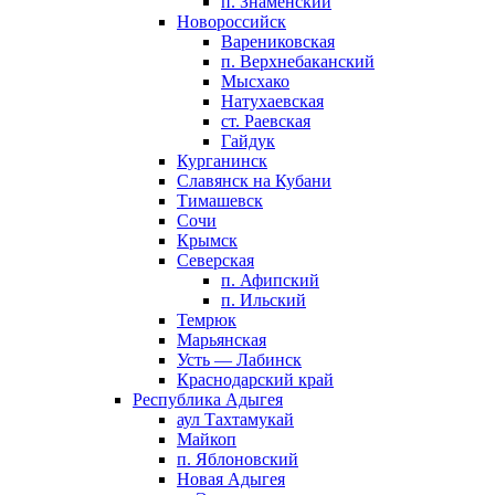
п. Знаменский
Новороссийск
Варениковская
п. Верхнебаканский
Мысхако
Натухаевская
ст. Раевская
Гайдук
Курганинск
Славянск на Кубани
Тимашевск
Сочи
Крымск
Северская
п. Афипский
п. Ильский
Темрюк
Марьянская
Усть — Лабинск
Краснодарский край
Республика Адыгея
аул Тахтамукай
Майкоп
п. Яблоновский
Новая Адыгея