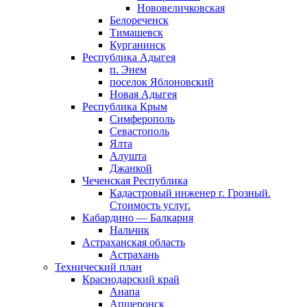
Нововеличковская
Белореченск
Тимашевск
Курганинск
Республика Адыгея
п. Энем
поселок Яблоновский
Новая Адыгея
Республика Крым
Симферополь
Севастополь
Ялта
Алушта
Джанкой
Чеченская Республика
Кадастровый инженер г. Грозный.
Стоимость услуг.
Кабардино — Балкария
Нальчик
Астраханская область
Астрахань
Технический план
Краснодарский край
Анапа
Апшеронск