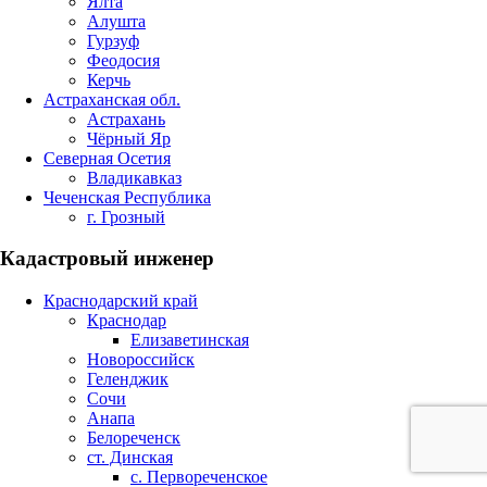
Ялта
Алушта
Гурзуф
Феодосия
Керчь
Астраханская обл.
Астрахань
Чёрный Яр
Северная Осетия
Владикавказ
Чеченская Республика
г. Грозный
Кадастровый инженер
Краснодарский край
Краснодар
Елизаветинская
Новороссийск
Геленджик
Сочи
Анапа
Белореченск
ст. Динская
с. Первореченское