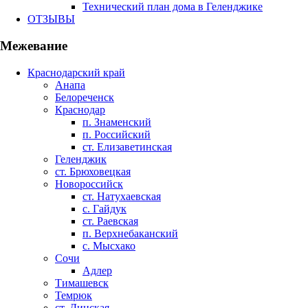
Технический план дома в Геленджике
ОТЗЫВЫ
Межевание
Краснодарский край
Анапа
Белореченск
Краснодар
п. Знаменский
п. Российский
ст. Елизаветинская
Геленджик
ст. Брюховецкая
Новороссийск
ст. Натухаевская
с. Гайдук
ст. Раевская
п. Верхнебаканский
с. Мысхако
Сочи
Адлер
Тимашевск
Темрюк
ст. Динская