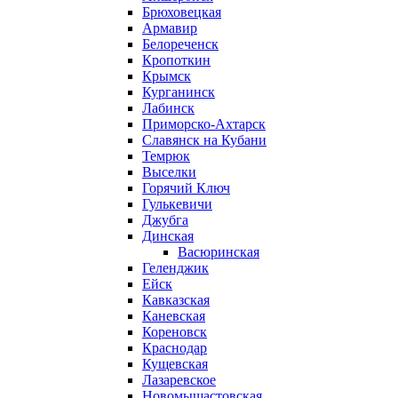
Брюховецкая
Армавир
Белореченск
Кропоткин
Крымск
Курганинск
Лабинск
Приморско-Ахтарск
Славянск на Кубани
Темрюк
Выселки
Горячий Ключ
Гулькевичи
Джубга
Динская
Васюринская
Геленджик
Ейск
Кавказская
Каневская
Кореновск
Краснодар
Кущевская
Лазаревское
Новомышастовская