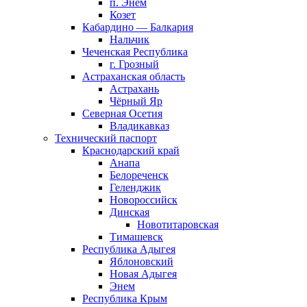
п. Энем
Козет
Кабардино — Балкария
Нальчик
Чеченская Республика
г. Грозный
Астраханская область
Астрахань
Чёрный Яр
Северная Осетия
Владикавказ
Технический паспорт
Краснодарский край
Анапа
Белореченск
Геленджик
Новороссийск
Динская
Новотитаровская
Тимашевск
Республика Адыгея
Яблоновский
Новая Адыгея
Энем
Республика Крым