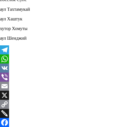
аул Тахтамукай
аул Хаштук
хутор Хомуты
аул Шенджий
Telegram
WhatsApp
VK
Viber
Email
X
Copy
Link
Twiddla