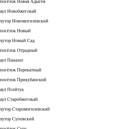
посёлок Новая Адыгея
аул Новобжегокай
хутор Новомогилевский
посёлок Новый
хутор Новый Сад
посёлок Отрадный
аул Панахес
посёлок Перекатный
посёлок Прикубанский
аул Псейтук
аул Старобжегокай
хутор Старомогилевский
хутор Суповский
посёлок Супс