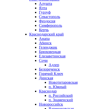
Алушта
Ялта
Гурзуф
Севастополь
Феодосия
Симферополь
Керчь
Краснодарский край
Анапа
Абинск
Геленджик
Брюховецкая
Елизаветинская
Сочи
Адлер
Белореченск
Горячий Ключ
Динская
Новотитаровская
п. Южный
Краснодар
п. Российский
п. Знаменский
Новороссийск
Варениковская