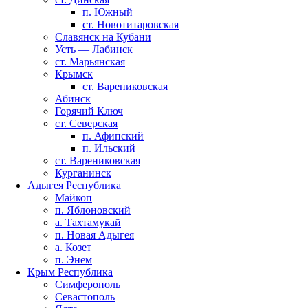
п. Южный
ст. Новотитаровская
Славянск на Кубани
Усть — Лабинск
ст. Марьянская
Крымск
ст. Варениковская
Абинск
Горячий Ключ
ст. Северская
п. Афипский
п. Ильский
ст. Варениковская
Курганинск
Адыгея Республика
Майкоп
п. Яблоновский
а. Тахтамукай
п. Новая Адыгея
а. Козет
п. Энем
Крым Республика
Симферополь
Севастополь