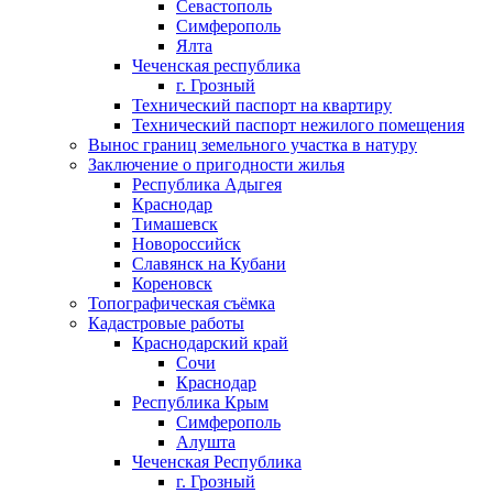
Севастополь
Симферополь
Ялта
Чеченская республика
г. Грозный
Технический паспорт на квартиру
Технический паспорт нежилого помещения
Вынос границ земельного участка в натуру
Заключение о пригодности жилья
Республика Адыгея
Краснодар
Тимашевск
Новороссийск
Славянск на Кубани
Кореновск
Топографическая съёмка
Кадастровые работы
Краснодарский край
Сочи
Краснодар
Республика Крым
Симферополь
Алушта
Чеченская Республика
г. Грозный