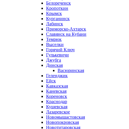
Белореченск
Кропоткин
Крымск
Курганинск
Лабинск
Приморско-Ахтарск
Славянск на Кубани
Темрюк
Выселки
Горячий Ключ
Гулькевичи
Джубга
Динская
Васюринская
Геленджик
Ейск
Кавказская
Каневская
Кореновск
Краснодар
Кущевская
Лазаревское
Новомышастовская
Новопокровская
Новотитаровская