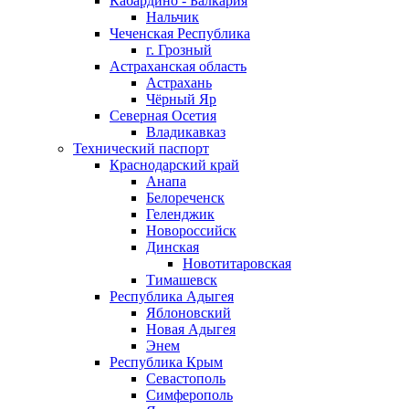
Кабардино - Балкария
Нальчик
Чеченская Республика
г. Грозный
Астраханская область
Астрахань
Чёрный Яр
Северная Осетия
Владикавказ
Технический паспорт
Краснодарский край
Анапа
Белореченск
Геленджик
Новороссийск
Динская
Новотитаровская
Тимашевск
Республика Адыгея
Яблоновский
Новая Адыгея
Энем
Республика Крым
Севастополь
Симферополь