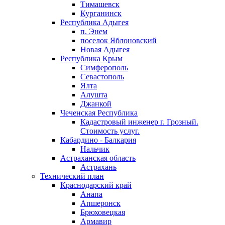
Тимашевск
Курганинск
Республика Адыгея
п. Энем
поселок Яблоновский
Новая Адыгея
Республика Крым
Симферополь
Севастополь
Ялта
Алушта
Джанкой
Чеченская Республика
Кадастровый инженер г. Грозный.
Стоимость услуг.
Кабардино - Балкария
Нальчик
Астраханская область
Астрахань
Технический план
Краснодарский край
Анапа
Апшеронск
Брюховецкая
Армавир