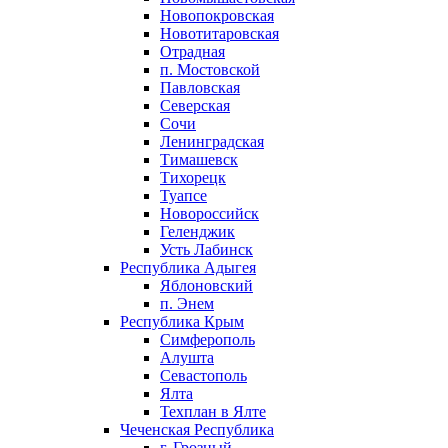
Новопокровская
Новотитаровская
Отрадная
п. Мостовской
Павловская
Северская
Сочи
Ленинградская
Тимашевск
Тихорецк
Туапсе
Новороссийск
Геленджик
Усть Лабинск
Республика Адыгея
Яблоновский
п. Энем
Республика Крым
Симферополь
Алушта
Севастополь
Ялта
Техплан в Ялте
Чеченская Республика
г. Грозный