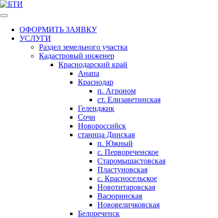
ОФОРМИТЬ ЗАЯВКУ
УСЛУГИ
Раздел земельного участка
Кадастровый инженер
Краснодарский край
Анапа
Краснодар
п. Агроном
ст. Елизаветинская
Геленджик
Сочи
Новороссийск
станица Динская
п. Южный
с. Первореченское
Старомышастовская
Пластуновская
с. Красносельское
Новотитаровская
Васюринская
Нововеличковская
Белореченск