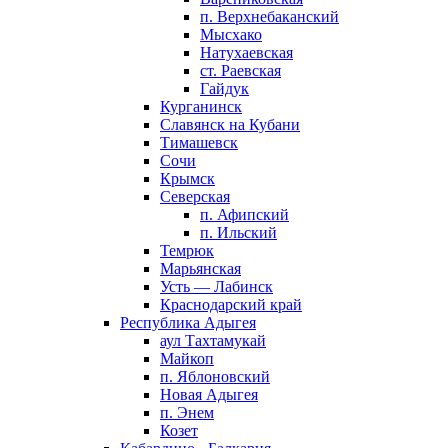
п. Верхнебаканский
Мысхако
Натухаевская
ст. Раевская
Гайдук
Курганинск
Славянск на Кубани
Тимашевск
Сочи
Крымск
Северская
п. Афипский
п. Ильский
Темрюк
Марьянская
Усть — Лабинск
Краснодарский край
Республика Адыгея
аул Тахтамукай
Майкоп
п. Яблоновский
Новая Адыгея
п. Энем
Козет