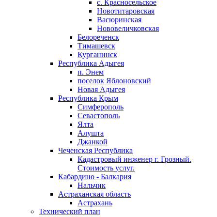
с. Красносельское
Новотитаровская
Васюринская
Нововеличковская
Белореченск
Тимашевск
Курганинск
Республика Адыгея
п. Энем
поселок Яблоновский
Новая Адыгея
Республика Крым
Симферополь
Севастополь
Ялта
Алушта
Джанкой
Чеченская Республика
Кадастровый инженер г. Грозный.
Стоимость услуг.
Кабардино - Балкария
Нальчик
Астраханская область
Астрахань
Технический план