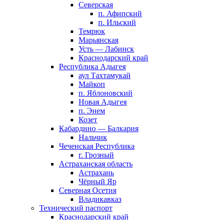
Северская
п. Афипский
п. Ильский
Темрюк
Марьянская
Усть — Лабинск
Краснодарский край
Республика Адыгея
аул Тахтамукай
Майкоп
п. Яблоновский
Новая Адыгея
п. Энем
Козет
Кабардино — Балкария
Нальчик
Чеченская Республика
г. Грозный
Астраханская область
Астрахань
Чёрный Яр
Северная Осетия
Владикавказ
Технический паспорт
Краснодарский край