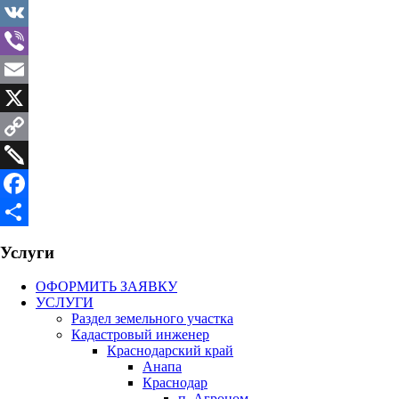
WhatsApp
VK
Viber
Email
X
Copy
Link
Twiddla
Facebook
Отправить
Услуги
ОФОРМИТЬ ЗАЯВКУ
УСЛУГИ
Раздел земельного участка
Кадастровый инженер
Краснодарский край
Анапа
Краснодар
п. Агроном