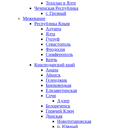
Техплан в Ялте
Чеченская Республика
г. Грозный
Межевание
Республика Крым
Алушта
Ялта
Гурзуф
Севастополь
Феодосия
Симферополь
Керчь
Краснодарский край
Анапа
Абинск
Геленджик
Брюховецкая
Елизаветинская
Сочи
Адлер
Белореченск
Горячий Ключ
Динская
Новотитаровская
п. Южный