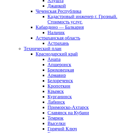
Алушта
Джанкой
Чеченская Республика
Кадастровый инженер г. Грозный.
Стоимость услуг.
Кабардино — Балкария
Нальчик
Астраханская область
Астрахань
Технический план
Краснодарский край
Анапа
Апшеронск
Брюховецкая
Армавир
Белореченск
Кропоткин
Крымск
Курганинск
Лабинск
Приморско-Ахтарск
Славянск на Кубани
Темрюк
Выселки
Горячий Ключ