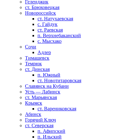
Геленджик
ст. Брюховецкая
Новороссийск
ст. Натухаевская
с. Гайдук
ст. Раевская
п. Верхнебаканский
с. Мысхако
Сочи
Адлер
Тимашевск
Темрюк
ст. Динская
п. Южный
ст. Новотитаровская
Славянск на Кубани
Усть — Лабинск
ст. Марьянская
Крымск
ст. Варениковская
Абинск
Горячий Ключ
ст. Северская
п. Афипский
п. Ильский