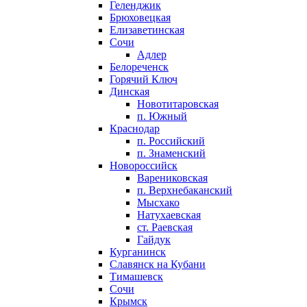
Геленджик
Брюховецкая
Елизаветинская
Сочи
Адлер
Белореченск
Горячий Ключ
Динская
Новотитаровская
п. Южный
Краснодар
п. Российский
п. Знаменский
Новороссийск
Варениковская
п. Верхнебаканский
Мысхако
Натухаевская
ст. Раевская
Гайдук
Курганинск
Славянск на Кубани
Тимашевск
Сочи
Крымск