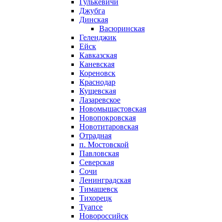
Гулькевичи
Джубга
Динская
Васюринская
Геленджик
Ейск
Кавказская
Каневская
Кореновск
Краснодар
Кущевская
Лазаревское
Новомышастовская
Новопокровская
Новотитаровская
Отрадная
п. Мостовской
Павловская
Северская
Сочи
Ленинградская
Тимашевск
Тихорецк
Туапсе
Новороссийск