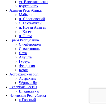
ст. Варениковская
Курганинск
Адыгея Республика
Майкоп
п. Яблоновский
а. Тахтамукай
п. Новая Адыгея
а. Козет
п. Энем
Крым Республика
Симферополь
Севастополь
Ялта
Алушта
Гурзуф
Феодосия
Керчь
Астраханская обл.
Астрахань
Чёрный Яр
Северная Осетия
Владикавказ
Чеченская Республика
г. Грозный