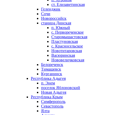
ст. Елизаветинская
Геленджик
Сочи
Новороссийск
станица Динская
п. Южный
с. Первореченское
Старомышастовская
Пластуновская
с. Красносельское
Новотитаровская
Васюринская
Нововеличковская
Белореченск
Тимашевск
Курганинск
Республика Адыгея
п. Энем
поселок Яблоновский
Новая Адыгея
Республика Крым
Симферополь
Севастополь
Ялта