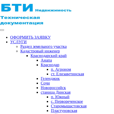
ОФОРМИТЬ ЗАЯВКУ
УСЛУГИ
Раздел земельного участка
Кадастровый инженер
Краснодарский край
Анапа
Краснодар
п. Агроном
ст. Елизаветинская
Геленджик
Сочи
Новороссийск
станица Динская
п. Южный
с. Первореченское
Старомышастовская
Пластуновская