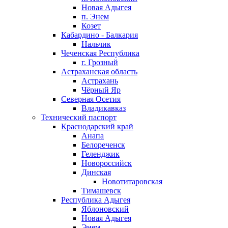
Новая Адыгея
п. Энем
Козет
Кабардино - Балкария
Нальчик
Чеченская Республика
г. Грозный
Астраханская область
Астрахань
Чёрный Яр
Северная Осетия
Владикавказ
Технический паспорт
Краснодарский край
Анапа
Белореченск
Геленджик
Новороссийск
Динская
Новотитаровская
Тимашевск
Республика Адыгея
Яблоновский
Новая Адыгея
Энем