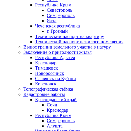
Республика Крым
Севастополь
Симферополь
Ялта
Чеченская республика
г. Грозный
Технический паспорт на квартиру
Технический паспорт нежилого помещения
Вынос границ земельного участка в натуру
Заключение о пригодности жилья
Республика Адыгея
Краснодар
Тимашевск
Новороссийск
Славянск на Кубани
Кореновск
Топографическая съёмка
Кадастровые работы
Краснодарский край
Сочи
Краснодар
Республика Крым
Симферополь
Алушта