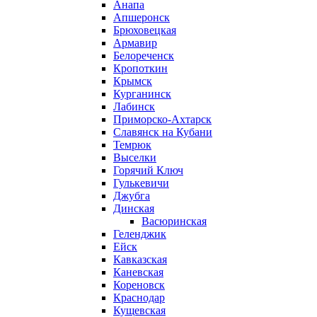
Анапа
Апшеронск
Брюховецкая
Армавир
Белореченск
Кропоткин
Крымск
Курганинск
Лабинск
Приморско-Ахтарск
Славянск на Кубани
Темрюк
Выселки
Горячий Ключ
Гулькевичи
Джубга
Динская
Васюринская
Геленджик
Ейск
Кавказская
Каневская
Кореновск
Краснодар
Кущевская