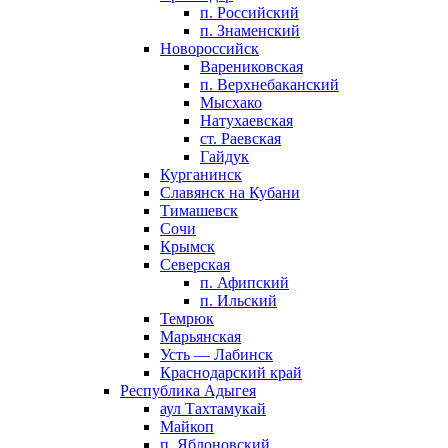
п. Российский
п. Знаменский
Новороссийск
Варениковская
п. Верхнебаканский
Мысхако
Натухаевская
ст. Раевская
Гайдук
Курганинск
Славянск на Кубани
Тимашевск
Сочи
Крымск
Северская
п. Афипский
п. Ильский
Темрюк
Марьянская
Усть — Лабинск
Краснодарский край
Республика Адыгея
аул Тахтамукай
Майкоп
п. Яблоновский