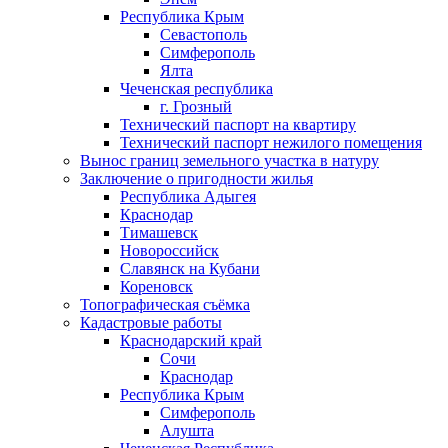
Республика Крым
Севастополь
Симферополь
Ялта
Чеченская республика
г. Грозный
Технический паспорт на квартиру
Технический паспорт нежилого помещения
Вынос границ земельного участка в натуру
Заключение о пригодности жилья
Республика Адыгея
Краснодар
Тимашевск
Новороссийск
Славянск на Кубани
Кореновск
Топографическая съёмка
Кадастровые работы
Краснодарский край
Сочи
Краснодар
Республика Крым
Симферополь
Алушта