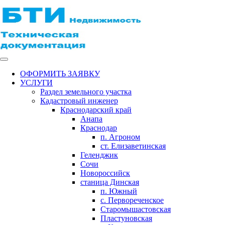
ОФОРМИТЬ ЗАЯВКУ
УСЛУГИ
Раздел земельного участка
Кадастровый инженер
Краснодарский край
Анапа
Краснодар
п. Агроном
ст. Елизаветинская
Геленджик
Сочи
Новороссийск
станица Динская
п. Южный
с. Первореченское
Старомышастовская
Пластуновская