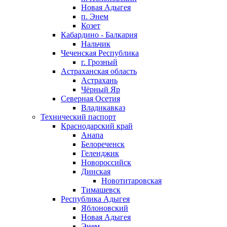
Новая Адыгея
п. Энем
Козет
Кабардино - Балкария
Нальчик
Чеченская Республика
г. Грозный
Астраханская область
Астрахань
Чёрный Яр
Северная Осетия
Владикавказ
Технический паспорт
Краснодарский край
Анапа
Белореченск
Геленджик
Новороссийск
Динская
Новотитаровская
Тимашевск
Республика Адыгея
Яблоновский
Новая Адыгея
Энем