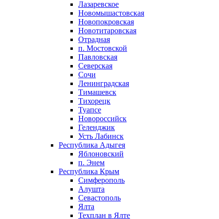
Лазаревское
Новомышастовская
Новопокровская
Новотитаровская
Отрадная
п. Мостовской
Павловская
Северская
Сочи
Ленинградская
Тимашевск
Тихорецк
Туапсе
Новороссийск
Геленджик
Усть Лабинск
Республика Адыгея
Яблоновский
п. Энем
Республика Крым
Симферополь
Алушта
Севастополь
Ялта
Техплан в Ялте