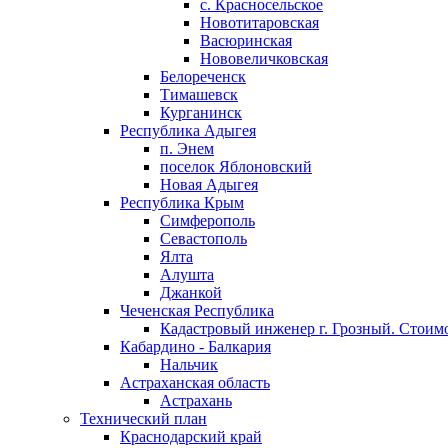
с. Красносельское
Новотитаровская
Васюринская
Нововеличковская
Белореченск
Тимашевск
Курганинск
Республика Адыгея
п. Энем
поселок Яблоновский
Новая Адыгея
Республика Крым
Симферополь
Севастополь
Ялта
Алушта
Джанкой
Чеченская Республика
Кадастровый инженер г. Грозный. Стоимо
Кабардино - Балкария
Нальчик
Астраханская область
Астрахань
Технический план
Краснодарский край