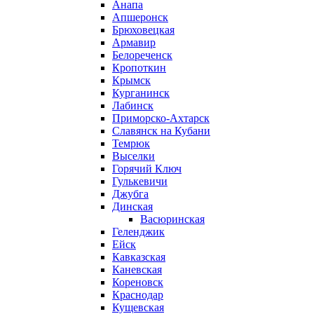
Анапа
Апшеронск
Брюховецкая
Армавир
Белореченск
Кропоткин
Крымск
Курганинск
Лабинск
Приморско-Ахтарск
Славянск на Кубани
Темрюк
Выселки
Горячий Ключ
Гулькевичи
Джубга
Динская
Васюринская
Геленджик
Ейск
Кавказская
Каневская
Кореновск
Краснодар
Кущевская