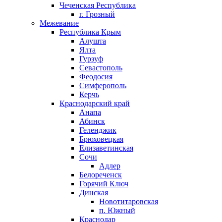
Чеченская Республика
г. Грозный
Межевание
Республика Крым
Алушта
Ялта
Гурзуф
Севастополь
Феодосия
Симферополь
Керчь
Краснодарский край
Анапа
Абинск
Геленджик
Брюховецкая
Елизаветинская
Сочи
Адлер
Белореченск
Горячий Ключ
Динская
Новотитаровская
п. Южный
Краснодар