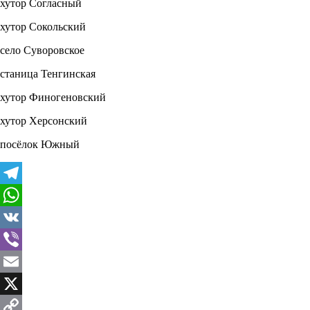
хутор Согласный
хутор Сокольский
село Суворовское
станица Тенгинская
хутор Финогеновский
хутор Херсонский
посёлок Южный
Telegram
WhatsApp
VK
Viber
Email
X