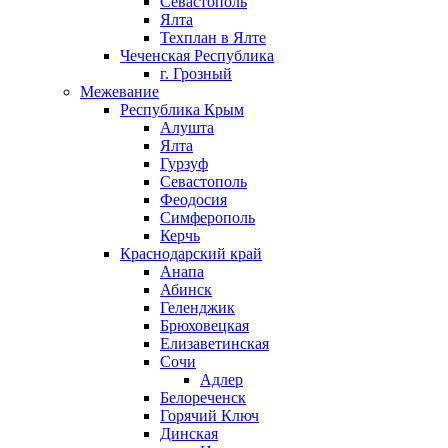
Севастополь
Ялта
Техплан в Ялте
Чеченская Республика
г. Грозный
Межевание
Республика Крым
Алушта
Ялта
Гурзуф
Севастополь
Феодосия
Симферополь
Керчь
Краснодарский край
Анапа
Абинск
Геленджик
Брюховецкая
Елизаветинская
Сочи
Адлер
Белореченск
Горячий Ключ
Динская