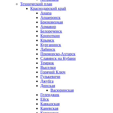
Технический план
Краснодарский край
Анапа
Апшеронск
Брюховецкая
Армавир
Белореченск
Кропоткин
Крымск
Курганинск
Лабинск
Приморско-Ахтарск
Славянск на Кубани
Темрюк
Выселки
Горячий Ключ
Гулькевичи
Джубга
Динская
Васюринская
Геленджик
Ейск
Кавказская
Каневская
Кореновск