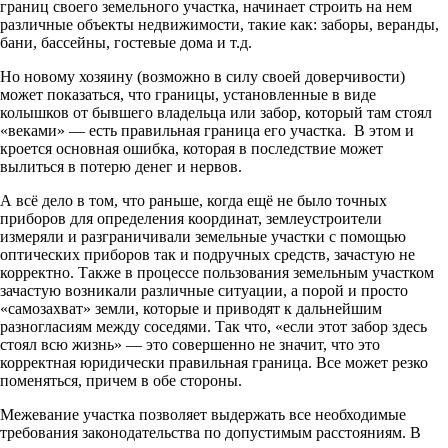
границ своего земельного участка, начинает строить на нем
различные объекты недвижимости, такие как: заборы, веранды,
бани, бассейны, гостевые дома и т.д.
Но новому хозяину (возможно в силу своей доверчивости)
может показаться, что границы, установленные в виде
колышков от бывшего владельца или забор, который там стоял
«веками» — есть правильная граница его участка. В этом и
кроется основная ошибка, которая в последствие может
вылиться в потерю денег и нервов.
А всё дело в том, что раньше, когда ещё не было точных
приборов для определения координат, землеустроители
измеряли и разграничивали земельные участки с помощью
оптических приборов так и подручных средств, зачастую не
корректно. Также в процессе пользования земельным участком
зачастую возникали различные ситуации, а порой и просто
«самозахват» земли, которые и приводят к дальнейшим
разногласиям между соседями. Так что, «если этот забор здесь
стоял всю жизнь» — это совершенно не значит, что это
корректная юридически правильная граница. Все может резко
поменяться, причем в обе стороны.
Межевание участка позволяет выдержать все необходимые
требования законодательства по допустимым расстояниям. В