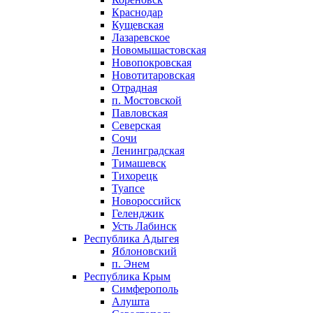
Краснодар
Кущевская
Лазаревское
Новомышастовская
Новопокровская
Новотитаровская
Отрадная
п. Мостовской
Павловская
Северская
Сочи
Ленинградская
Тимашевск
Тихорецк
Туапсе
Новороссийск
Геленджик
Усть Лабинск
Республика Адыгея
Яблоновский
п. Энем
Республика Крым
Симферополь
Алушта