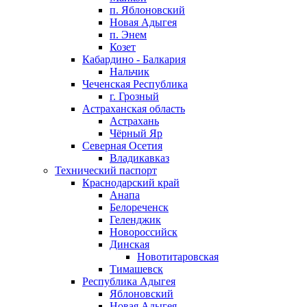
п. Яблоновский
Новая Адыгея
п. Энем
Козет
Кабардино - Балкария
Нальчик
Чеченская Республика
г. Грозный
Астраханская область
Астрахань
Чёрный Яр
Северная Осетия
Владикавказ
Технический паспорт
Краснодарский край
Анапа
Белореченск
Геленджик
Новороссийск
Динская
Новотитаровская
Тимашевск
Республика Адыгея
Яблоновский
Новая Адыгея