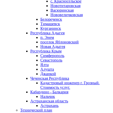
с. Красносельское
Новотитаровская
Васюринская
Нововеличковская
Белореченск
Тимашевск
Курганинск
Республика Адыгея
п. Энем
поселок Яблоновский
Новая Адыгея
Республика Крым
Симферополь
Севастополь
Ялта
Алушта
Джанкой
Чеченская Республика
Кадастровый инженер г. Грозный.
Стоимость услуг.
Кабардино - Балкария
Нальчик
Астраханская область
Астрахань
Технический план