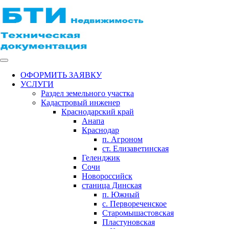
ОФОРМИТЬ ЗАЯВКУ
УСЛУГИ
Раздел земельного участка
Кадастровый инженер
Краснодарский край
Анапа
Краснодар
п. Агроном
ст. Елизаветинская
Геленджик
Сочи
Новороссийск
станица Динская
п. Южный
с. Первореченское
Старомышастовская
Пластуновская