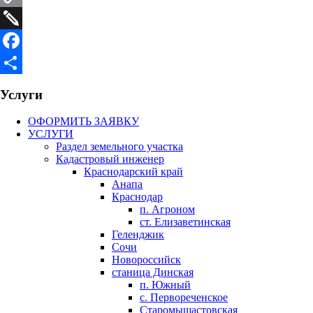
Copy
Link
Twiddla
Facebook
Отправить
Услуги
ОФОРМИТЬ ЗАЯВКУ
УСЛУГИ
Раздел земельного участка
Кадастровый инженер
Краснодарский край
Анапа
Краснодар
п. Агроном
ст. Елизаветинская
Геленджик
Сочи
Новороссийск
станица Динская
п. Южный
с. Первореченское
Старомышастовская