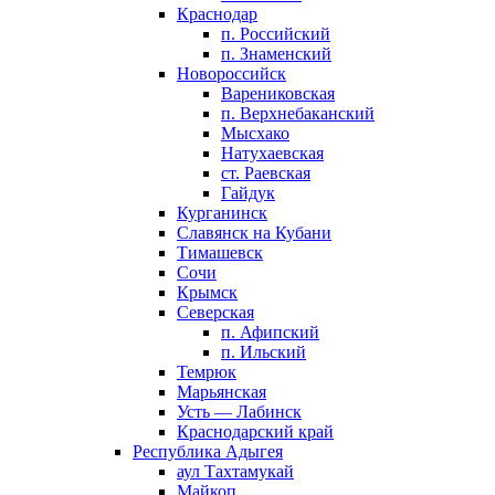
Краснодар
п. Российский
п. Знаменский
Новороссийск
Варениковская
п. Верхнебаканский
Мысхако
Натухаевская
ст. Раевская
Гайдук
Курганинск
Славянск на Кубани
Тимашевск
Сочи
Крымск
Северская
п. Афипский
п. Ильский
Темрюк
Марьянская
Усть — Лабинск
Краснодарский край
Республика Адыгея
аул Тахтамукай
Майкоп