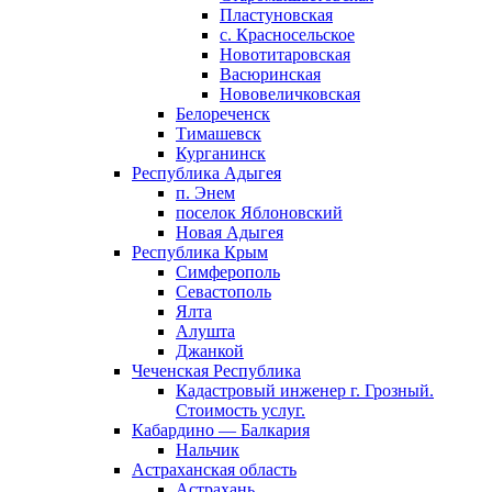
Пластуновская
с. Красносельское
Новотитаровская
Васюринская
Нововеличковская
Белореченск
Тимашевск
Курганинск
Республика Адыгея
п. Энем
поселок Яблоновский
Новая Адыгея
Республика Крым
Симферополь
Севастополь
Ялта
Алушта
Джанкой
Чеченская Республика
Кадастровый инженер г. Грозный.
Стоимость услуг.
Кабардино — Балкария
Нальчик
Астраханская область
Астрахань