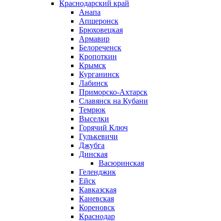
Краснодарский край
Анапа
Апшеронск
Брюховецкая
Армавир
Белореченск
Кропоткин
Крымск
Курганинск
Лабинск
Приморско-Ахтарск
Славянск на Кубани
Темрюк
Выселки
Горячий Ключ
Гулькевичи
Джубга
Динская
Васюринская
Геленджик
Ейск
Кавказская
Каневская
Кореновск
Краснодар