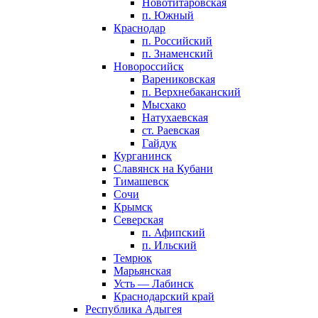
Новотитаровская
п. Южный
Краснодар
п. Российский
п. Знаменский
Новороссийск
Варениковская
п. Верхнебаканский
Мысхако
Натухаевская
ст. Раевская
Гайдук
Курганинск
Славянск на Кубани
Тимашевск
Сочи
Крымск
Северская
п. Афипский
п. Ильский
Темрюк
Марьянская
Усть — Лабинск
Краснодарский край
Республика Адыгея