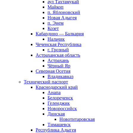
аул Тахтамукай
Майкоп
п. Яблоновский
Новая Адыгея
п. Энем
Козет
Кабардино — Балкария
Нальчик
Чеченская Республика
г. Грозный
Астраханская область
Астрахань
Чёрный Яр
Северная Осетия
Владикавказ
Технический паспорт
Краснодарский край
Анапа
Белореченск
Геленджик
Новороссийск
Динская
Новотитаровская
Тимашевск
Республика Адыгея