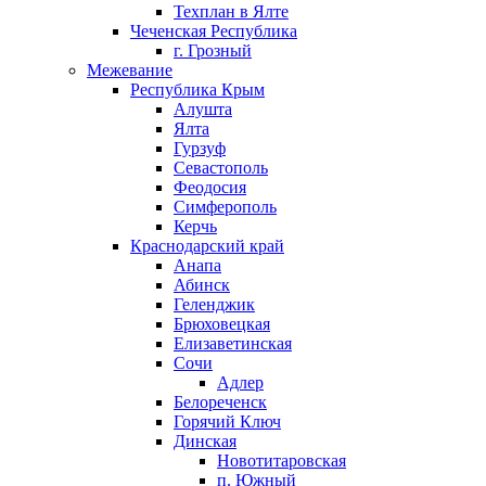
Техплан в Ялте
Чеченская Республика
г. Грозный
Межевание
Республика Крым
Алушта
Ялта
Гурзуф
Севастополь
Феодосия
Симферополь
Керчь
Краснодарский край
Анапа
Абинск
Геленджик
Брюховецкая
Елизаветинская
Сочи
Адлер
Белореченск
Горячий Ключ
Динская
Новотитаровская
п. Южный