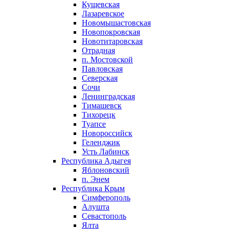
Кущевская
Лазаревское
Новомышастовская
Новопокровская
Новотитаровская
Отрадная
п. Мостовской
Павловская
Северская
Сочи
Ленинградская
Тимашевск
Тихорецк
Туапсе
Новороссийск
Геленджик
Усть Лабинск
Республика Адыгея
Яблоновский
п. Энем
Республика Крым
Симферополь
Алушта
Севастополь
Ялта