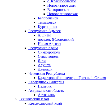
с. Красносельское
Новотитаровская
Васюринская
Нововеличковская
Белореченск
Тимашевск
Курганинск
Республика Адыгея
п. Энем
поселок Яблоновский
Новая Адыгея
Республика Крым
Симферополь
Севастополь
Ялта
Алушта
Джанкой
Чеченская Республика
Кадастровый инженер г. Грозный. Стоимо
Кабардино - Балкария
Нальчик
Астраханская область
Астрахань
Технический план
Краснодарский край