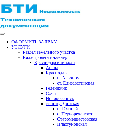
ОФОРМИТЬ ЗАЯВКУ
УСЛУГИ
Раздел земельного участка
Кадастровый инженер
Краснодарский край
Анапа
Краснодар
п. Агроном
ст. Елизаветинская
Геленджик
Сочи
Новороссийск
станица Динская
п. Южный
с. Первореченское
Старомышастовская
Пластуновская