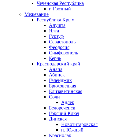
Чеченская Республика
г. Грозный
Межевание
Республика Крым
Алушта
Ялта
Гурзуф
Севастополь
Феодосия
Симферополь
Керчь
Краснодарский край
Анапа
Абинск
Геленджик
Брюховецкая
Елизаветинская
Сочи
Адлер
Белореченск
Горячий Ключ
Динская
Новотитаровская
п. Южный
Краснодар