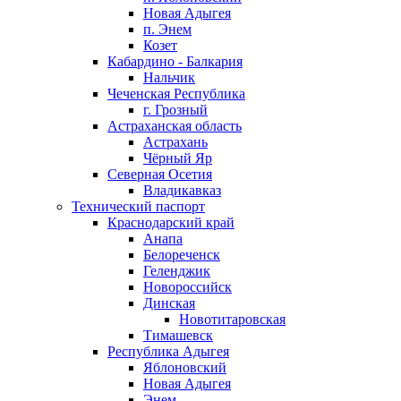
Новая Адыгея
п. Энем
Козет
Кабардино - Балкария
Нальчик
Чеченская Республика
г. Грозный
Астраханская область
Астрахань
Чёрный Яр
Северная Осетия
Владикавказ
Технический паспорт
Краснодарский край
Анапа
Белореченск
Геленджик
Новороссийск
Динская
Новотитаровская
Тимашевск
Республика Адыгея
Яблоновский
Новая Адыгея
Энем