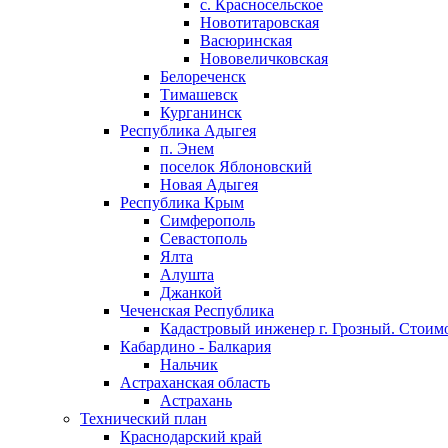
с. Красносельское
Новотитаровская
Васюринская
Нововеличковская
Белореченск
Тимашевск
Курганинск
Республика Адыгея
п. Энем
поселок Яблоновский
Новая Адыгея
Республика Крым
Симферополь
Севастополь
Ялта
Алушта
Джанкой
Чеченская Республика
Кадастровый инженер г. Грозный. Стоимо
Кабардино - Балкария
Нальчик
Астраханская область
Астрахань
Технический план
Краснодарский край