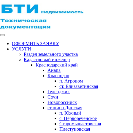
ОФОРМИТЬ ЗАЯВКУ
УСЛУГИ
Раздел земельного участка
Кадастровый инженер
Краснодарский край
Анапа
Краснодар
п. Агроном
ст. Елизаветинская
Геленджик
Сочи
Новороссийск
станица Динская
п. Южный
с. Первореченское
Старомышастовская
Пластуновская