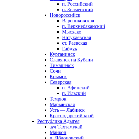
п. Российский
п. Знаменский
Новороссийск
Варениковская
п. Верхнебаканский
Мысхако
Натухаевская
ст. Раевская
Гайдук
Курганинск
Славянск на Кубани
Тимашевск
Сочи
Крымск
Северская
п. Афипский
п. Ильский
Темрюк
Марьянская
Усть — Лабинск
Краснодарский край
Республика Адыгея
аул Тахтамукай
Майкоп
п. Яблоновский