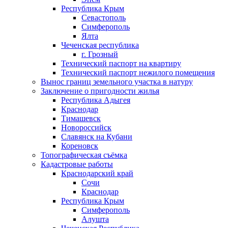
Республика Крым
Севастополь
Симферополь
Ялта
Чеченская республика
г. Грозный
Технический паспорт на квартиру
Технический паспорт нежилого помещения
Вынос границ земельного участка в натуру
Заключение о пригодности жилья
Республика Адыгея
Краснодар
Тимашевск
Новороссийск
Славянск на Кубани
Кореновск
Топографическая съёмка
Кадастровые работы
Краснодарский край
Сочи
Краснодар
Республика Крым
Симферополь
Алушта