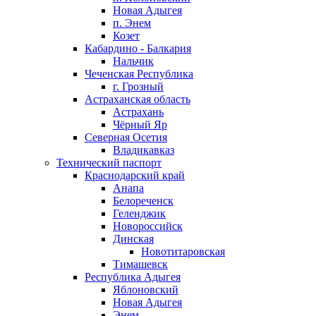
Новая Адыгея
п. Энем
Козет
Кабардино - Балкария
Нальчик
Чеченская Республика
г. Грозный
Астраханская область
Астрахань
Чёрный Яр
Северная Осетия
Владикавказ
Технический паспорт
Краснодарский край
Анапа
Белореченск
Геленджик
Новороссийск
Динская
Новотитаровская
Тимашевск
Республика Адыгея
Яблоновский
Новая Адыгея
Энем