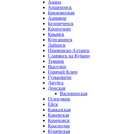
Анапа
Апшеронск
Брюховецкая
Армавир
Белореченск
Кропоткин
Крымск
Курганинск
Лабинск
Приморско-Ахтарск
Славянск на Кубани
Темрюк
Выселки
Горячий Ключ
Гулькевичи
Джубга
Динская
Васюринская
Геленджик
Ейск
Кавказская
Каневская
Кореновск
Краснодар
Кущевская