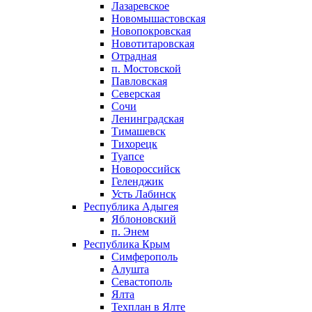
Лазаревское
Новомышастовская
Новопокровская
Новотитаровская
Отрадная
п. Мостовской
Павловская
Северская
Сочи
Ленинградская
Тимашевск
Тихорецк
Туапсе
Новороссийск
Геленджик
Усть Лабинск
Республика Адыгея
Яблоновский
п. Энем
Республика Крым
Симферополь
Алушта
Севастополь
Ялта
Техплан в Ялте